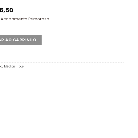
6,50
+ Acabamento Primoroso
AR AO CARRINHO
ca
,
Médias
,
Tote