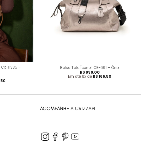
+
| CR-11335 –
Bolsa Tote Ícone | CR-691 – Ônix
R$
999,00
Em até 6x de
R$
166,50
,50
ACOMPANHE A CRIZZAPI