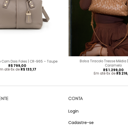
+
Bolsa Tiracolo Tresse Média 
o Com Dois Foles | CR-965 – Taupe
Caramelo
R$
799,00
m até 6x de
R$
133,17
R$
1.299,00
Em até 6x de
R$
216
ENTE
CONTA
Login
Cadastre-se