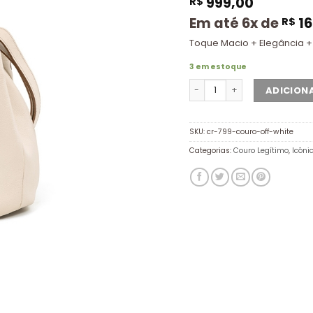
999,00
R$
Em até 6x de
16
R$
Toque Macio + Elegância 
3 em estoque
ADICION
SKU:
cr-799-couro-off-white
Categorias:
Couro Legítimo
,
Icôni