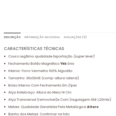
DESCRIÇÃO
INFORMAÇÃO ADICIONAL
AVALIAÇÕES (0)
CARACTERÍSTICAS TÉCNICAS
Couro Legítimo qualidade Exportação
(super leve!)
Fechamento Botão Magnético
Ykk
ônix
Interior: Forro Vermelho 100% Algodão
Tamanho: 30x30x16 (comp-altura-lateral)
Bolso Interno Com Fechamento Em Zíper
Alça Antebraço: Altura do Meio:14 Cm
Alça Transversal (removível)e Com (regulagem Até 1,20mts)
Metais: Qualidade Garantida Pela Metalúrgica
Altero
Banho dos Metais: Confirmar na foto