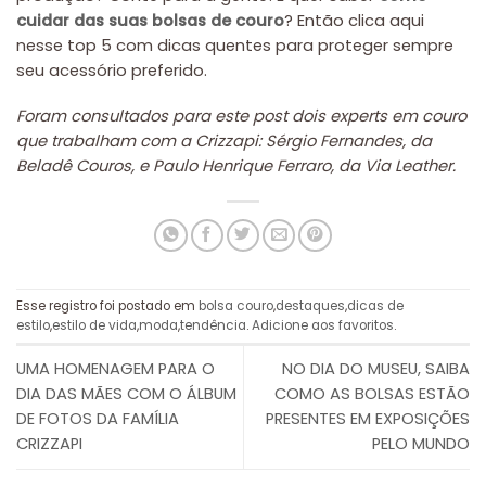
cuidar das suas bolsas de couro
? Então clica aqui
nesse top 5 com dicas quentes para proteger sempre
seu acessório preferido.
Foram consultados para este post dois experts em couro
que trabalham com a Crizzapi: Sérgio Fernandes, da
Beladê Couros, e Paulo Henrique Ferraro, da Via Leather.
Esse registro foi postado em
bolsa couro
,
destaques
,
dicas de
estilo
,
estilo de vida
,
moda
,
tendência
.
Adicione aos favoritos
.
UMA HOMENAGEM PARA O
NO DIA DO MUSEU, SAIBA
DIA DAS MÃES COM O ÁLBUM
COMO AS BOLSAS ESTÃO
DE FOTOS DA FAMÍLIA
PRESENTES EM EXPOSIÇÕES
CRIZZAPI
PELO MUNDO