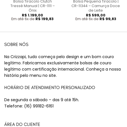
Bolsa Tiracolo Clutch
Bolsa Pequena Tiracolo |
Tressê Manual | CR-1111 –
CR-11344 – Camurça Doce
Ônix
de Leite
R$
1.199,00
R$
599,00
Em até 6x de
R$
199,83
Em até 6x de
R$
99,83
SOBRE NÓS
Na Crizzapi, tudo começa pelo design e um bom couro
legítimo. Fabricamos exclusivamente bolsas de couro
legítimo com certificação internacional. Conheça a nossa
história pelo menu no site.
HORÁRIO DE ATENDIMENTO PERSONALIZADO
De segunda a sábado – das 9 até 15h.
Telefone:
(16) 99182-6161
ÁREA DO CLIENTE