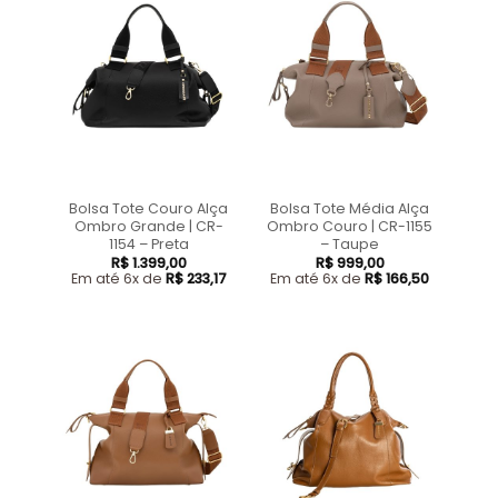
Bolsa Tote Couro Alça
Bolsa Tote Média Alça
Ombro Grande | CR-
Ombro Couro | CR-1155
1154 – Preta
– Taupe
R$
1.399,00
R$
999,00
Em até 6x de
R$
233,17
Em até 6x de
R$
166,50