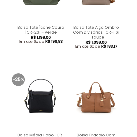
Bolsa Tote Ícone Couro
Bolsa Tote Alça Ombro
| CR-231 – Verde
Com Divisórias | CR-1161
– Taupe
R$
1.199,00
Em até 6x de
R$
199,83
R$
1.099,00
Em até 6x de
R$
183,17
-25%
Bolsa Média Hobo | CR-
Bolsa Tiracolo Com