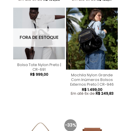
FORA DE ESTOQUE
Bolsa Tote Nylon Preto |
CR-691
R$
999,00
Mochila Nylon Grande
Com Inúmeros Bolsos
Externos Preto | CR-946
R$
1.499,00
Em até 6x de
R$
249,83
-33%