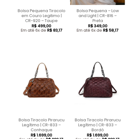
Bolsa Pequena Tiracolo
Bolsa Pequena – Low
em Couro Legitimo |
and Light | CR-816 –
CR-920 – Taupe
Preta
R$
499,00
R$
349,00
Em até 6x de
R$
83,17
Em até 6x de
R$
58,17
Bolsa Tiracolo Pirarucu
Bolsa Tiracolo Pirarucu
Legítimo | CR-833 –
Legítimo | CR-833 –
Conhaque
Bordô
R$
1.699,00
R$
1.699,00