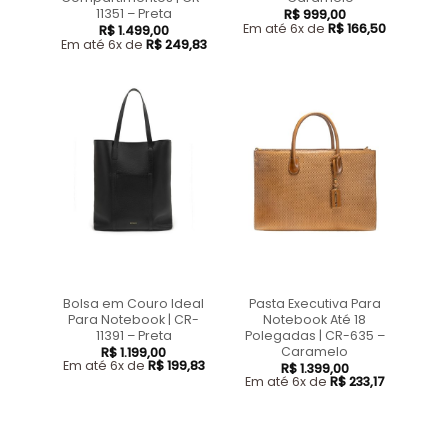
11351 – Preta
R$
999,00
Em até 6x de
R$
166,50
R$
1.499,00
Em até 6x de
R$
249,83
Bolsa em Couro Ideal
Pasta Executiva Para
Para Notebook | CR-
Notebook Até 18
11391 – Preta
Polegadas | CR-635 –
Caramelo
R$
1.199,00
Em até 6x de
R$
199,83
R$
1.399,00
Em até 6x de
R$
233,17