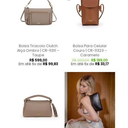
Bolsa Tiracolo Clutch
Bolsa Para Celular
Alça Ombro | CR-11311 –
Couro | CR-11323 –
Taupe
Caramelo
R$
599,00
R$
299,00
R$
199,00
Em até 6x de
R$
99,83
Em até 6x de
R$
33,17