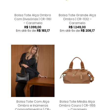
Bolsa Tote Alça Ombro
Bolsa Tote Grande Alça
Com Divisórias | CR-1161
Ombro | CR-1132 –
– Caramelo
Caramelo
R$
1.099,00
R$
1.249,00
Em até 6x de
R$
183,17
Em até 6x de
R$
208,17
Bolsa Tote Com Alça
Bolsa Tote Média Alça
Ombro e Inúmeros
Ombro Couro | CR-1155
Compartimentos | CR-
– Caramelo