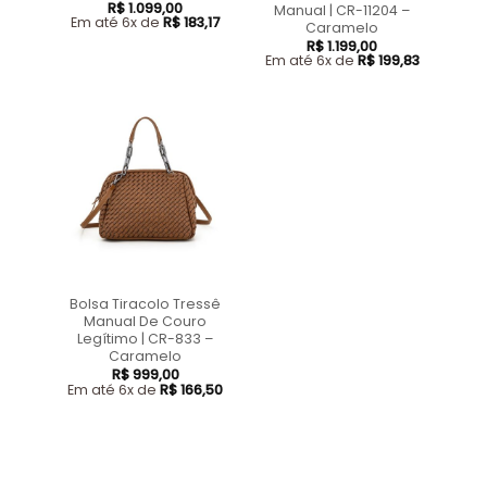
R$
1.099,00
Manual | CR-11204 –
Em até 6x de
R$
183,17
Caramelo
R$
1.199,00
Em até 6x de
R$
199,83
Bolsa Tiracolo Tressê
Manual De Couro
Legítimo | CR-833 –
Caramelo
R$
999,00
Em até 6x de
R$
166,50