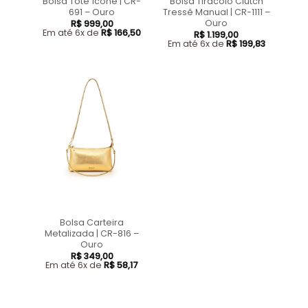
Bolsa Tote Ícone | CR-
Bolsa Tiracolo Clutch
691 – Ouro
Tressê Manual | CR-1111 –
Ouro
R$
999,00
Em até 6x de
R$
166,50
R$
1.199,00
Em até 6x de
R$
199,83
Bolsa Carteira
Metalizada | CR-816 –
Ouro
R$
349,00
Em até 6x de
R$
58,17