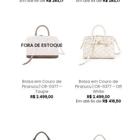
Em até 6x de
R$
283,17
Em até 6x de
R$
283,17
FORA DE ESTOQUE
Bolsa em Couro de
Bolsa em Couro de
Pirarucu | CR-11377 –
Pirarucu | CR-11377 – Off
Taupe
White
R$
2.499,00
R$
2.499,00
Em até 6x de
R$
416,50