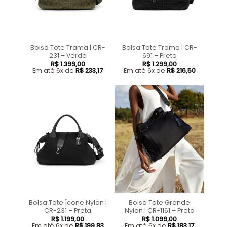
Bolsa Tote Trama | CR-
Bolsa Tote Trama | CR-
231 – Verde
691 – Preta
R$
1.399,00
R$
1.299,00
Em até 6x de
R$
233,17
Em até 6x de
R$
216,50
Bolsa Tote Ícone Nylon |
Bolsa Tote Grande
CR-231 – Preta
Nylon | CR-1161 – Preta
R$
1.199,00
R$
1.099,00
Em até 6x de
R$
199,83
Em até 6x de
R$
183,17