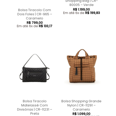
Shopping Bag | CR-
80005 – Verde
R$
1.199,00
Bolsa Tiracolo Com
Em até 6x de
R$
199,83
Dois Foles | CR-965 –
Caramelo
R$
799,00
Em até 6x de
R$
133,17
Bolsa Tiracolo
Bolsa Shopping Grande
Matelassê Com
Nylon | CR-11291 –
Divisórias | CR-11231 –
Caramelo
Preta
R$
1.099,00