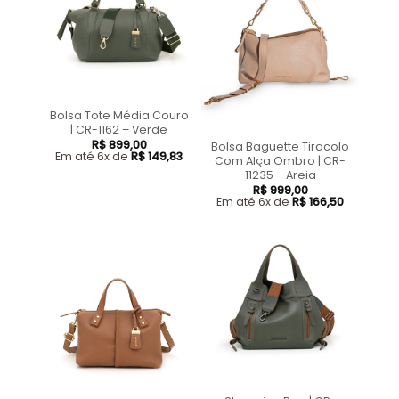
Bolsa Tote Média Couro
| CR-1162 – Verde
R$
899,00
Bolsa Baguette Tiracolo
Em até 6x de
R$
149,83
Com Alça Ombro | CR-
11235 – Areia
R$
999,00
Em até 6x de
R$
166,50