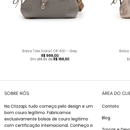
+
+
Bolsa Tote Ícone | CR-691 – Grey
Bolsa 
R$
999,00
Em até 6x de
R$
166,50
E
SOBRE NÓS
ÁREA DO CLI
Na Crizzapi, tudo começa pelo design e um
Contato
bom couro legítimo. Fabricamos
Blog
exclusivamente bolsas de couro legítimo
com certificação internacional. Conheça a
Trocas e Dev