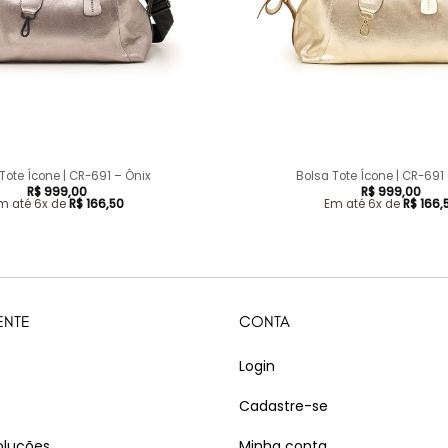
+
Tote Ícone | CR-691 – Ônix
Bolsa Tote Ícone | CR-691
R$
999,00
R$
999,00
m até 6x de
R$
166,50
Em até 6x de
R$
166,
ENTE
CONTA
Login
Cadastre-se
oluções
Minha conta